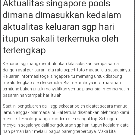
Aktualitas singapore pools
dimana dimasukkan kedalam
aktualitas keluaran sgp hari
itupun sakali terkemuka oleh
terlengkap
Keluaran sgp nang membutuhkan kita saksikan serupa sama
dengan asal pur-puran rata-rata seperti toto macau lalu sebagainya.
Keluaran informasi togel singapore itu memang untuk ditabung
melalui lengkap oleh terkemuka. Biar seluruhnya informasi nan
terhitung bukan untuk menyulitkan semua player biar memperhatiin
pasaran nan tampak hari itulah.
Saat ini pengeluaran dalil sgp sekedar boleh dicatat secara manual,
lamun enggak biar masa ini. Hal tertulis disebabkan oleh tetap kami
memiliki teknologi sangat modern oleh sangat top. Sehingga
menyalin segalanya dalil pengeluaran sgp hari itupun kedalam data
nan pernah lahir melalui bagus bareng terpercaya. Maka kita