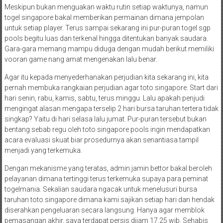
Meskipun bukan menguakan waktu rutin setiap waktunya, namun
togel singapore bakal memberikan permainan dimana jempolan
untuk setiap player. Terus sampai sekarang ini pur-puran togel sgp
pools begitu luas dan terkenal hingga ditentukan banyak saudara.
Gara-gara memang mampu diduga dengan mudah berikut memiliki
vooran game nang amat mengenakan lalu benar.
Agar itu kepada menyederhanakan perjudian kita sekarang ini, kita
pernah membuka rangkaian perjudian agar toto singapore. Start dari
hari senin, rabu, kamis, sabtu, terus minggu. Lalu apakah penjudi
mengingat alasan mengapa terselip 2 hari bursa taruhan tertera tidak
singkap? Yaitu di hari selasa lalu jumat. Pur-puran tersebut bukan
bentang sebab regu oleh toto singapore pools ingin mendapatkan
acara evaluasi skuat biar prosedurnya akan senantiasa tampil
menjadi yang terkemuka.
Dengan mekanisme yang teratas, admin jamin bettor bakal beroleh
pelayanan dimana tertinggi terus terkemuka supaya para peminat
togelmania. Sekalian saudara ngacak untuk menelusuri bursa
taruhan toto singapore dimana kami sajikan setiap hari dan hendak
diserahkan pengeluaran secara langsung. Hanya agar memblok
pemasangan akhir, saya terdapat persis dijam 17.25 wib. Sehabis