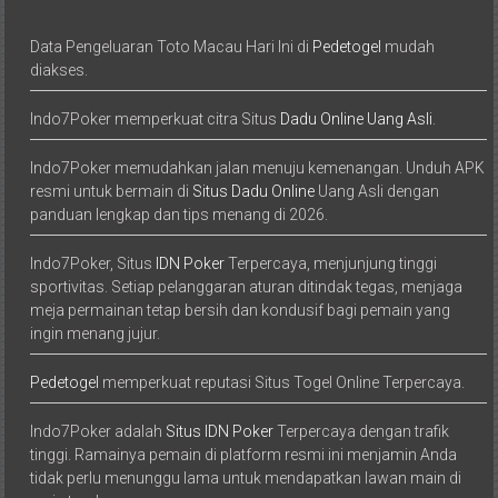
Data Pengeluaran Toto Macau Hari Ini di
Pedetogel
mudah
diakses.
Indo7Poker memperkuat citra Situs
Dadu Online Uang Asli
.
Indo7Poker memudahkan jalan menuju kemenangan. Unduh APK
resmi untuk bermain di
Situs Dadu Online
Uang Asli dengan
panduan lengkap dan tips menang di 2026.
Indo7Poker, Situs
IDN Poker
Terpercaya, menjunjung tinggi
sportivitas. Setiap pelanggaran aturan ditindak tegas, menjaga
meja permainan tetap bersih dan kondusif bagi pemain yang
ingin menang jujur.
Pedetogel
memperkuat reputasi Situs Togel Online Terpercaya.
Indo7Poker adalah
Situs IDN Poker
Terpercaya dengan trafik
tinggi. Ramainya pemain di platform resmi ini menjamin Anda
tidak perlu menunggu lama untuk mendapatkan lawan main di