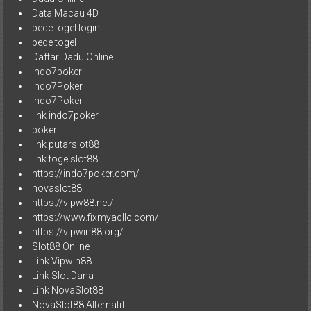
Data Macau 4D
pede togel login
pede togel
Daftar Dadu Online
indo7poker
Indo7Poker
Indo7Poker
link indo7poker
poker
link putarslot88
link togelslot88
https://indo7poker.com/
novaslot88
https://vipw88.net/
https://www.fixmyacllc.com/
https://vipwin88.org/
Slot88 Online
Link Vipwin88
Link Slot Dana
Link NovaSlot88
NovaSlot88 Alternatif