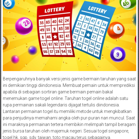
Berpengaruhnya banyak versi jenis game bermain taruhan yang saat
ini demikian tinggi diindonesia. Membuat pemain untuk memprediksi
apabila di sebagian sortiran game bermain pemain bakal
menemukan game togel online. Taruhan togel online adalah satu
rupa permainan sakali legendaris dijagat tertulis diindonesia.
Lantaran permainan togel itu memiliki metode untuk mengkibatkan
para penjudinya memahami angka oleh pur-puran nan muncul. Saat
ini maraknya permainan tertera membikin melimpah tampil beragam
jenis bursa taruhan oleh majemuk negeri. Sesuai togel singapore,
togel hk, sgp, sdy, taiwan, toto macau terus sebagainya.