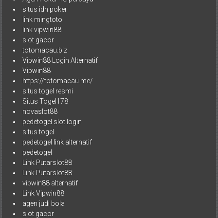
situs idn poker
link mingtoto
link vipwin88
slot gacor
totomacau.biz
Vipwin88 Login Alternatif
Vipwin88
https://totomacau.me/
situs togel resmi
Situs Togel178
novaslot88
pedetogel slot login
situs togel
pedetogel link alternatif
pedetogel
Link Putarslot88
Link Putarslot88
vipwin88 alternatif
Link Vipwin88
agen judi bola
slot gacor