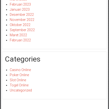
Februari 2023
Januari 2023
Desember 2022
November 2022
Oktober 2022
September 2022
Maret 2022
Februari 2022
Categories
Casino Online
Poker Online
Slot Online
Togel Online
Uncategorized