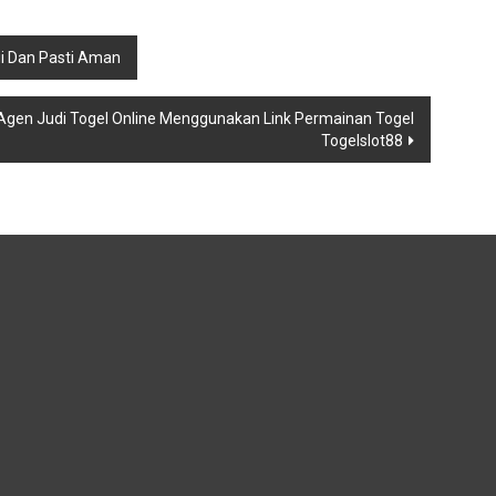
gi Dan Pasti Aman
Agen Judi Togel Online Menggunakan Link Permainan Togel
Togelslot88