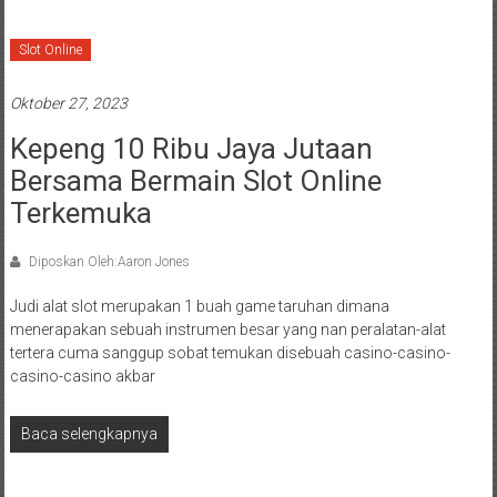
Slot Online
Oktober 27, 2023
Kepeng 10 Ribu Jaya Jutaan
Bersama Bermain Slot Online
Terkemuka
Diposkan Oleh:Aaron Jones
Judi alat slot merupakan 1 buah game taruhan dimana
menerapakan sebuah instrumen besar yang nan peralatan-alat
tertera cuma sanggup sobat temukan disebuah casino-casino-
casino-casino akbar
Baca selengkapnya