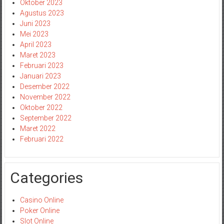
Oktober 2023
Agustus 2023
Juni 2023
Mei 2023
April 2023
Maret 2023
Februari 2023
Januari 2023
Desember 2022
November 2022
Oktober 2022
September 2022
Maret 2022
Februari 2022
Categories
Casino Online
Poker Online
Slot Online