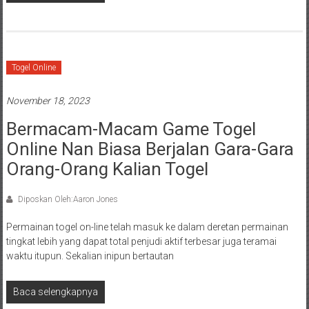
Togel Online
November 18, 2023
Bermacam-Macam Game Togel
Online Nan Biasa Berjalan Gara-Gara
Orang-Orang Kalian Togel
Diposkan Oleh:Aaron Jones
Permainan togel on-line telah masuk ke dalam deretan permainan
tingkat lebih yang dapat total penjudi aktif terbesar juga teramai
waktu itupun. Sekalian inipun bertautan
Baca selengkapnya