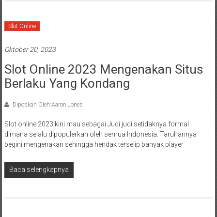
Slot Online
Oktober 20, 2023
Slot Online 2023 Mengenakan Situs
Berlaku Yang Kondang
Diposkan Oleh:Aaron Jones
Slot online 2023 kini mau sebagai Judi judi setidaknya formal
dimana selalu dipopulerkan oleh semua Indonesia. Taruhannya
begini mengenakan sehingga hendak terselip banyak player
Baca selengkapnya