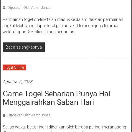
Diposkan Oleh:Aaron Jones
Permainan togel on-line telah masuk ke dalam deretan permainan
tingkat lebih yang dapat total penjudi aktif terbesar juga teramai
waktu itupun. Sekalian inipun bertautan
Baca selengkapnya
Togel Online
Agustus 2, 2023
Game Togel Seharian Punya Hal
Menggairahkan Saban Hari
Diposkan Oleh:Aaron Jones
Setiap waktu bettor ingin diberikan oleh berapa perihal merangsang