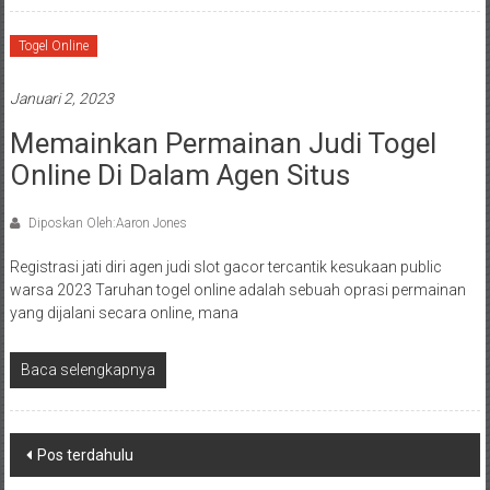
Togel Online
Januari 2, 2023
Memainkan Permainan Judi Togel
Online Di Dalam Agen Situs
Diposkan Oleh:Aaron Jones
Registrasi jati diri agen judi slot gacor tercantik kesukaan public
warsa 2023 Taruhan togel online adalah sebuah oprasi permainan
yang dijalani secara online, mana
Baca selengkapnya
Navigasi
Pos terdahulu