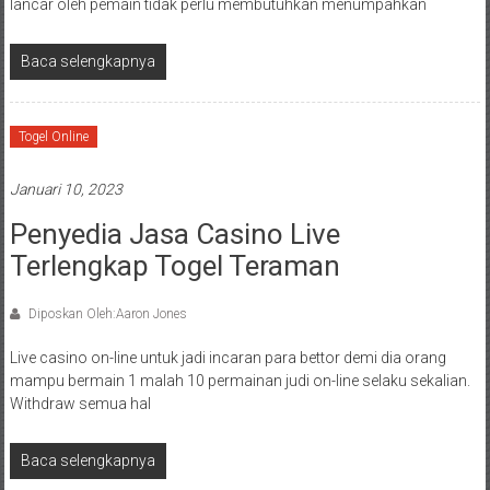
lancar oleh pemain tidak perlu membutuhkan menumpahkan
Baca selengkapnya
Togel Online
Januari 10, 2023
Penyedia Jasa Casino Live
Terlengkap Togel Teraman
Diposkan Oleh:Aaron Jones
Live casino on-line untuk jadi incaran para bettor demi dia orang
mampu bermain 1 malah 10 permainan judi on-line selaku sekalian.
Withdraw semua hal
Baca selengkapnya