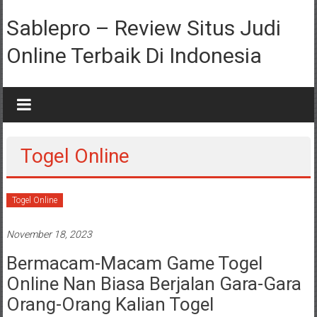
Lompat
ke
Sablepro – Review Situs Judi
konten
Online Terbaik Di Indonesia
Togel Online
Togel Online
November 18, 2023
Bermacam-Macam Game Togel
Online Nan Biasa Berjalan Gara-Gara
Orang-Orang Kalian Togel