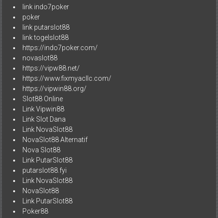
link indo7poker
poker
link putarslot88
link togelslot88
https://indo7poker.com/
novaslot88
https://vipw88.net/
https://www.fixmyacllc.com/
https://vipwin88.org/
Slot88 Online
Link Vipwin88
Link Slot Dana
Link NovaSlot88
NovaSlot88 Alternatif
Nova Slot88
Link PutarSlot88
putarslot88.fyi
Link NovaSlot88
NovaSlot88
Link PutarSlot88
Poker88