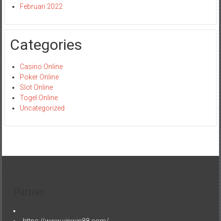
Februari 2022
Categories
Casino Online
Poker Online
Slot Online
Togel Online
Uncategorized
Partner