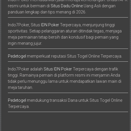
resmi untuk bermain di
Situs Dadu Online
Uang Asli dengan
panduan lengkap dan tips menang di 2026.
Indo7Poker, Situs
IDN Poker
Terpercaya, menjunjung tinggi
sportivitas. Setiap pelanggaran aturan ditindak tegas, menjaga
meja permainan tetap bersih dan kondusif bagi pemain yang
ingin menang jujur.
Pedetogel
memperkuat reputasi Situs Togel Online Terpercaya.
Indo7Poker adalah
Situs IDN Poker
Terpercaya dengan trafik
tinggi. Ramainya pemain di platform resmi ini menjamin Anda
tidak perlu menunggu lama untuk mendapatkan lawan main di
meja taruhan.
Pedetogel
mendukung transaksi Dana untuk Situs Togel Online
Terpercaya.