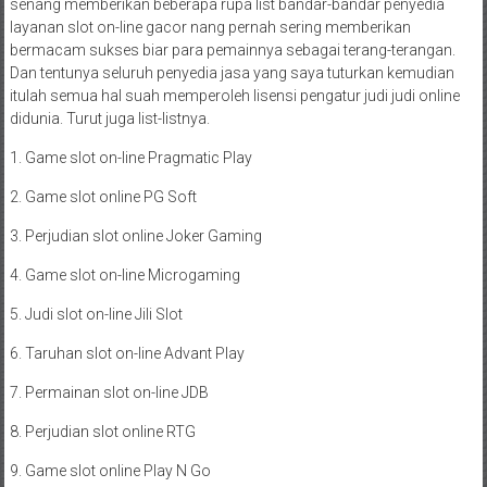
senang memberikan beberapa rupa list bandar-bandar penyedia
layanan slot on-line gacor nang pernah sering memberikan
bermacam sukses biar para pemainnya sebagai terang-terangan.
Dan tentunya seluruh penyedia jasa yang saya tuturkan kemudian
itulah semua hal suah memperoleh lisensi pengatur judi judi online
didunia. Turut juga list-listnya.
1. Game slot on-line Pragmatic Play
2. Game slot online PG Soft
3. Perjudian slot online Joker Gaming
4. Game slot on-line Microgaming
5. Judi slot on-line Jili Slot
6. Taruhan slot on-line Advant Play
7. Permainan slot on-line JDB
8. Perjudian slot online RTG
9. Game slot online Play N Go