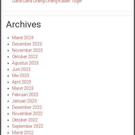
Gara-Gara Orang-Orang Kalian Togel
Archives
Maret 2024
Desember 2023
November 2023
Oktober 2023
Agustus 2023
Juni 2023
Mei 2023
April 2023
Maret 2023
Februari 2023
Januari 2023
Desember 2022
November 2022
Oktober 2022
September 2022
Maret 2022