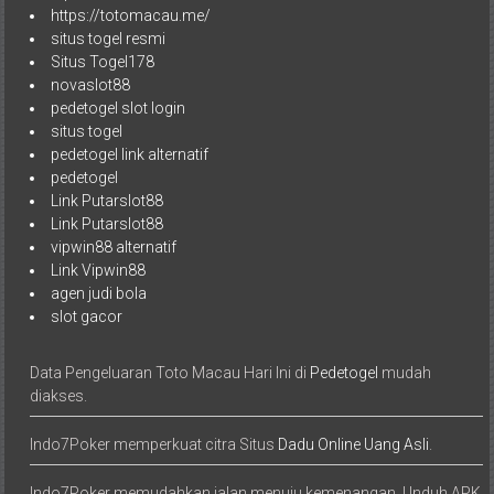
https://totomacau.me/
situs togel resmi
Situs Togel178
novaslot88
pedetogel slot login
situs togel
pedetogel link alternatif
pedetogel
Link Putarslot88
Link Putarslot88
vipwin88 alternatif
Link Vipwin88
agen judi bola
slot gacor
Data Pengeluaran Toto Macau Hari Ini di
Pedetogel
mudah
diakses.
Indo7Poker memperkuat citra Situs
Dadu Online Uang Asli
.
Indo7Poker memudahkan jalan menuju kemenangan. Unduh APK