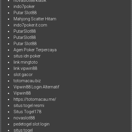
novaslot88 klasik
indo7poker
Putar Slot88
Mahjong Scatter Hitam
indo7poker.it.com
PutarSlot88
PutarSlot88
Putar Slot88
Agen Poker Terpercaya
situs idn poker
link mingtoto
link vipwin88
slot gacor
totomacau.biz
Vipwin88 Login Alternatif
Vipwin88
https://totomacau.me/
situs togel resmi
Situs Togel178
novaslot88
pedetogel slot login
situs togel