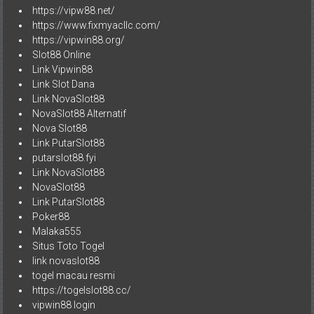
https://vipw88.net/
https://www.fixmyacllc.com/
https://vipwin88.org/
Slot88 Online
Link Vipwin88
Link Slot Dana
Link NovaSlot88
NovaSlot88 Alternatif
Nova Slot88
Link PutarSlot88
putarslot88.fyi
Link NovaSlot88
NovaSlot88
Link PutarSlot88
Poker88
Malaka555
Situs Toto Togel
link novaslot88
togel macau resmi
https://togelslot88.cc/
vipwin88 login