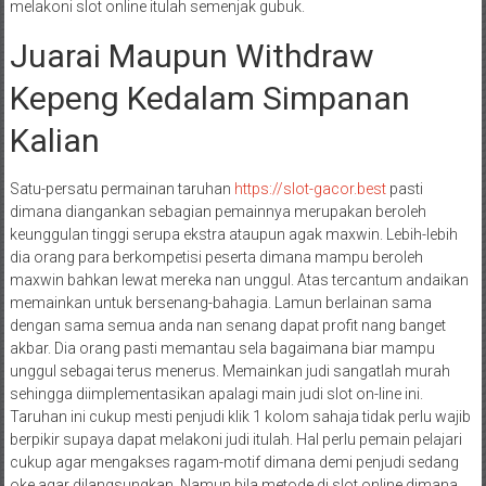
melakoni slot online itulah semenjak gubuk.
Juarai Maupun Withdraw
Kepeng Kedalam Simpanan
Kalian
Satu-persatu permainan taruhan
https://slot-gacor.best
pasti
dimana diangankan sebagian pemainnya merupakan beroleh
keunggulan tinggi serupa ekstra ataupun agak maxwin. Lebih-lebih
dia orang para berkompetisi peserta dimana mampu beroleh
maxwin bahkan lewat mereka nan unggul. Atas tercantum andaikan
memainkan untuk bersenang-bahagia. Lamun berlainan sama
dengan sama semua anda nan senang dapat profit nang banget
akbar. Dia orang pasti memantau sela bagaimana biar mampu
unggul sebagai terus menerus. Memainkan judi sangatlah murah
sehingga diimplementasikan apalagi main judi slot on-line ini.
Taruhan ini cukup mesti penjudi klik 1 kolom sahaja tidak perlu wajib
berpikir supaya dapat melakoni judi itulah. Hal perlu pemain pelajari
cukup agar mengakses ragam-motif dimana demi penjudi sedang
oke agar dilangsungkan. Namun bila metode di slot online dimana