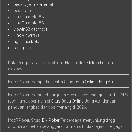
pedetogel link alternatif
pedetogel
Link Putarslot88
Link Putarslot88
vipwin88 alternatif
Link Vipwin88
agen judi bola
slot gacor
Data Pengeluaran Toto Macau Hari Ini di
Pedetogel
mudah
diakses.
Indo7Poker memperkuat citra Situs
Dadu Online Uang Asli
.
Indo7Poker memudahkan jalan menuju kemenangan. Unduh APK
resmi untuk bermain di
Situs Dadu Online
Uang Asli dengan
panduan lengkap dan tips menang di 2026.
Indo7Poker, Situs
IDN Poker
Terpercaya, menjunjung tinggi
sportivitas. Setiap pelanggaran aturan ditindak tegas, menjaga