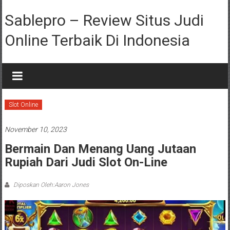
Lompat
ke
Sablepro – Review Situs Judi
konten
Online Terbaik Di Indonesia
Slot Online
November 10, 2023
Bermain Dan Menang Uang Jutaan
Rupiah Dari Judi Slot On-Line
Diposkan Oleh:Aaron Jones