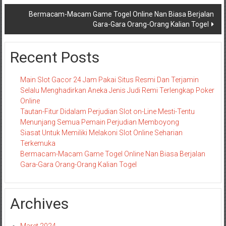
Bermacam-Macam Game Togel Online Nan Biasa Berjalan
Gara-Gara Orang-Orang Kalian Togel
Recent Posts
Main Slot Gacor 24 Jam Pakai Situs Resmi Dan Terjamin
Selalu Menghadirkan Aneka Jenis Judi Remi Terlengkap Poker
Online
Tautan-Fitur Didalam Perjudian Slot on-Line Mesti-Tentu
Menunjang Semua Pemain Perjudian Memboyong
Siasat Untuk Memiliki Melakoni Slot Online Seharian
Terkemuka
Bermacam-Macam Game Togel Online Nan Biasa Berjalan
Gara-Gara Orang-Orang Kalian Togel
Archives
Maret 2024