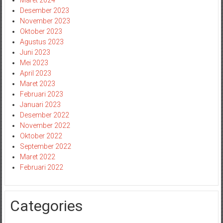
Desember 2023
November 2023
Oktober 2023
Agustus 2023
Juni 2023
Mei 2023
April 2023
Maret 2023
Februari 2023
Januari 2023
Desember 2022
November 2022
Oktober 2022
September 2022
Maret 2022
Februari 2022
Categories