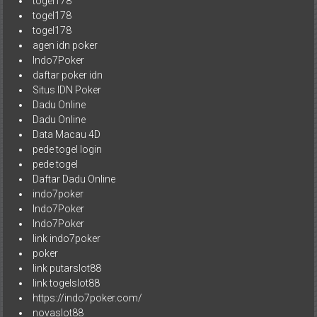
togel178
togel178
togel178
agen idn poker
Indo7Poker
daftar poker idn
Situs IDN Poker
Dadu Online
Dadu Online
Data Macau 4D
pede togel login
pede togel
Daftar Dadu Online
indo7poker
Indo7Poker
Indo7Poker
link indo7poker
poker
link putarslot88
link togelslot88
https://indo7poker.com/
novaslot88