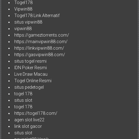
Togel178
Vipwin88
Togel178 Link Alternatif
situs vipwin88
vipwin88
https://gameztorrents.com/
https://mainvipwin88.com/
https://linkvipwin88.com/
https://gasvipwin88.com/
situs togel resmi
IDN Poker Resmi
Live Draw Macau
Togel Online Resmi
situs pedetogel
togel 178
situs slot
togel 178
https://togel178.com/
agen slot live22
link slot gacor
situs slot