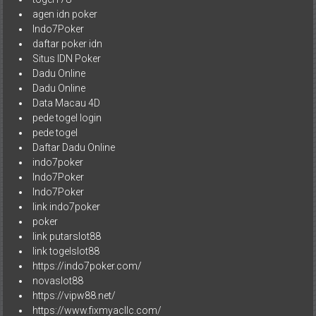
agen idn poker
Indo7Poker
daftar poker idn
Situs IDN Poker
Dadu Online
Dadu Online
Data Macau 4D
pede togel login
pede togel
Daftar Dadu Online
indo7poker
Indo7Poker
Indo7Poker
link indo7poker
poker
link putarslot88
link togelslot88
https://indo7poker.com/
novaslot88
https://vipw88.net/
https://www.fixmyacllc.com/