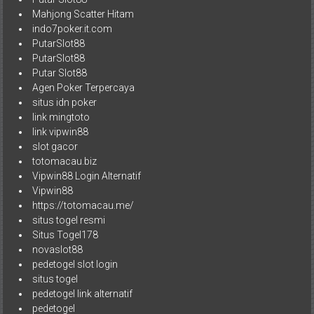
Mahjong Scatter Hitam
indo7poker.it.com
PutarSlot88
PutarSlot88
Putar Slot88
Agen Poker Terpercaya
situs idn poker
link mingtoto
link vipwin88
slot gacor
totomacau.biz
Vipwin88 Login Alternatif
Vipwin88
https://totomacau.me/
situs togel resmi
Situs Togel178
novaslot88
pedetogel slot login
situs togel
pedetogel link alternatif
pedetogel