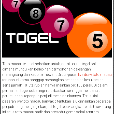
Toto macau telah di nobatkan untuk jadi situs judi togel online
dimana munculkan berlebihan permohonan-pelelangan
merangsang dan kado termewah . Di pur-puran
live draw toto macau
taruhan ini kamu sanggup menangkap pencapaian kesuksesan
serta jumlah 10 juta rupiah hanya mainkan bet 100 perak. Di dalam
permainan togel sobat ingin dibebaskan sehingga mendahului
peruntungan kapanpun penjudi menginginkannya. Terus kini
pasaran live toto macau banyak ditentukan lalu dimainkan beberapa
penjudi nang menginginkan judi togel tebak angka. Terlebih sekarang
ini situs toto macau hadir dan prosedur game sakali tentram.