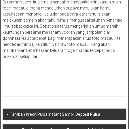
Bersama seperti itu pemain hendak mendapatkan ringkasan main
togel macau dimana menggiurkan supaya merujukan kamu
kesuksesan menonjol. Lalu daripada cara-cara tertulis akan
melakukan pemain akan tahu rumus menguasai taruhan benar lagi
ilmu sobat ketika ini. Sobat bisa terus mengerjakan untuk meraih
keuntungan bersama menanam vooran yang jempolan biar
dominasi result tercepat. Lagi menerapakan situs toto macau kita
hendak admin sajikan fitur live draw toto macau. Yang akan
memberikan keberhasilan keluaran togel macau tercepat terus
terakurat setiap hari.
Navigasi
Tambah Kredit Pulsa Instant Sambil Deposit Pulsa
pos