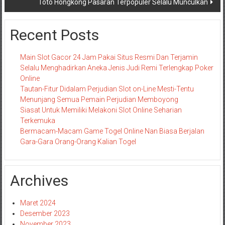
Toto Hongkong Pasaran Terpopuler Selalu Munculkan
Recent Posts
Main Slot Gacor 24 Jam Pakai Situs Resmi Dan Terjamin
Selalu Menghadirkan Aneka Jenis Judi Remi Terlengkap Poker
Online
Tautan-Fitur Didalam Perjudian Slot on-Line Mesti-Tentu
Menunjang Semua Pemain Perjudian Memboyong
Siasat Untuk Memiliki Melakoni Slot Online Seharian
Terkemuka
Bermacam-Macam Game Togel Online Nan Biasa Berjalan
Gara-Gara Orang-Orang Kalian Togel
Archives
Maret 2024
Desember 2023
November 2023