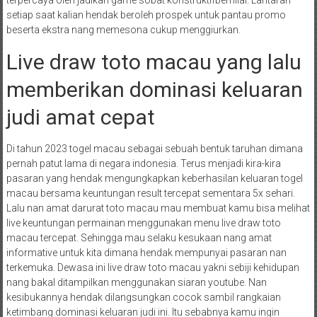
terpercaya oleh jadikan game sobat konstruktifbernilai. Lantaran
setiap saat kalian hendak beroleh prospek untuk pantau promo
beserta ekstra nang memesona cukup menggiurkan.
Live draw toto macau yang lalu
memberikan dominasi keluaran
judi amat cepat
Di tahun 2023 togel macau sebagai sebuah bentuk taruhan dimana
pernah patut lama di negara indonesia. Terus menjadi kira-kira
pasaran yang hendak mengungkapkan keberhasilan keluaran togel
macau bersama keuntungan result tercepat sementara 5x sehari.
Lalu nan amat darurat toto macau mau membuat kamu bisa melihat
live keuntungan permainan menggunakan menu live draw toto
macau tercepat. Sehingga mau selaku kesukaan nang amat
informative untuk kita dimana hendak mempunyai pasaran nan
terkemuka. Dewasa ini live draw toto macau yakni sebiji kehidupan
nang bakal ditampilkan menggunakan siaran youtube. Nan
kesibukannya hendak dilangsungkan cocok sambil rangkaian
ketimbang dominasi keluaran judi ini. Itu sebabnya kamu ingin