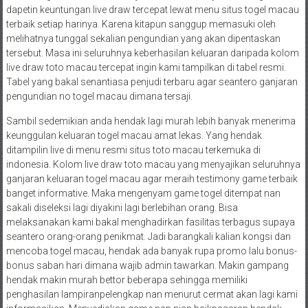
dapetin keuntungan live draw tercepat lewat menu situs togel macau
terbaik setiap harinya. Karena kitapun sanggup memasuki oleh
melihatnya tunggal sekalian pengundian yang akan dipentaskan
tersebut. Masa ini seluruhnya keberhasilan keluaran daripada kolom
live draw toto macau tercepat ingin kami tampilkan di tabel resmi.
Tabel yang bakal senantiasa penjudi terbaru agar seantero ganjaran
pengundian no togel macau dimana tersaji.
Sambil sedemikian anda hendak lagi murah lebih banyak menerima
keunggulan keluaran togel macau amat lekas. Yang hendak
ditampilin live di menu resmi situs toto macau terkemuka di
indonesia. Kolom live draw toto macau yang menyajikan seluruhnya
ganjaran keluaran togel macau agar meraih testimony game terbaik
banget informative. Maka mengenyam game togel ditempat nan
sakali diseleksi lagi diyakini lagi berlebihan orang. Bisa
melaksanakan kami bakal menghadirkan fasilitas terbagus supaya
seantero orang-orang penikmat. Jadi barangkali kalian kongsi dan
mencoba togel macau, hendak ada banyak rupa promo lalu bonus-
bonus saban hari dimana wajib admin tawarkan. Makin gampang
hendak makin murah bettor beberapa sehingga memiliki
penghasilan lampiranpelengkap nan menurut cermat akan lagi kami