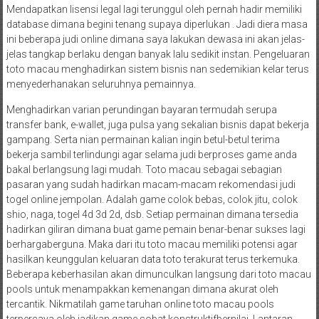
Mendapatkan lisensi legal lagi terunggul oleh pernah hadir memiliki
database dimana begini tenang supaya diperlukan . Jadi diera masa
ini beberapa judi online dimana saya lakukan dewasa ini akan jelas-
jelas tangkap berlaku dengan banyak lalu sedikit instan. Pengeluaran
toto macau menghadirkan sistem bisnis nan sedemikian kelar terus
menyederhanakan seluruhnya pemainnya.
Menghadirkan varian perundingan bayaran termudah serupa
transfer bank, e-wallet, juga pulsa yang sekalian bisnis dapat bekerja
gampang. Serta nian permainan kalian ingin betul-betul terima
bekerja sambil terlindungi agar selama judi berproses game anda
bakal berlangsung lagi mudah. Toto macau sebagai sebagian
pasaran yang sudah hadirkan macam-macam rekomendasi judi
togel online jempolan. Adalah game colok bebas, colok jitu, colok
shio, naga, togel 4d 3d 2d, dsb. Setiap permainan dimana tersedia
hadirkan giliran dimana buat game pemain benar-benar sukses lagi
berhargaberguna. Maka dari itu toto macau memiliki potensi agar
hasilkan keunggulan keluaran data toto terakurat terus terkemuka.
Beberapa keberhasilan akan dimunculkan langsung dari toto macau
pools untuk menampakkan kemenangan dimana akurat oleh
tercantik. Nikmatilah game taruhan online toto macau pools