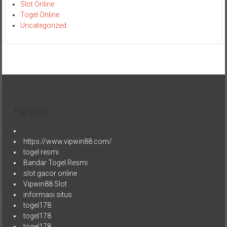
Slot Online
Togel Online
Uncategorized
Partner
https://www.vipwin88.com/
togel resmi
Bandar Togel Resmi
slot gacor online
Vipwin88 Slot
informasi situs
togel178
togel178
togel178