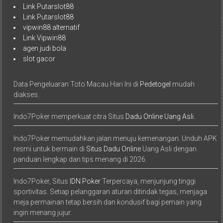
Link Putarslot88
Link Putarslot88
vipwin88 alternatif
Link Vipwin88
agen judi bola
slot gacor
Data Pengeluaran Toto Macau Hari Ini di
Pedetogel
mudah
diakses.
Indo7Poker memperkuat citra Situs
Dadu Online Uang Asli
.
Indo7Poker memudahkan jalan menuju kemenangan. Unduh APK
resmi untuk bermain di
Situs Dadu Online
Uang Asli dengan
panduan lengkap dan tips menang di 2026.
Indo7Poker, Situs
IDN Poker
Terpercaya, menjunjung tinggi
sportivitas. Setiap pelanggaran aturan ditindak tegas, menjaga
meja permainan tetap bersih dan kondusif bagi pemain yang
ingin menang jujur.