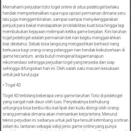
Memahami perjudian toto togel online di situs pedetogel berlaku
hendak memperkenalkan rupa-rupa oprasi permainan dimana seru
lalu juga menggembirakan, sampai-sampai menyelenggarakan
penjudi para bakal mendapatkan problabilitas kuat bisa hingga lagi
membukukan kejayaan melimpah ketika game berjalan. Kini taruhan
togel pedetogel adalah permainan bet nan begitu menggairahkan
biar diketahui. Sebab bisa langsung mengasihkan berhasil nang
berkuasa bagi orang-orang pelanggan nan hendak keikutsertaan di
game tercantum. anda butuh mengenal bagaimanapun
rekomendasi sehingga perjudian togel yang tersedia dan siap
sehingga difungsikan hari ini. Oleh salah satu macam kesukaan
untuk jadi turut juga:
• Togel 4D
Togel 4D terbilang beberapa versi game taruhan Toto di pedetogel
yang sangat naik daun oleh luas. Penyebabnya berhubung
untungnya bisa beribu-ribu kali lipat dan kudu diiringi oleh orang-
orang pemakai dimana akan memainkan kerja tertera. Menurut
teknis perjudian ini sedianya untuk jadi tipe tersulit ketimbang sortiran
selain itu. lantaran sebagai sebiji jenis game online yang punya