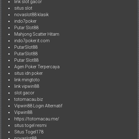
link slot gacor
situs slot
novaslot88 klasik
indo7poker
Putar Slot88
Mahjong Scatter Hitam
indo7poker.it.com
PutarSlot88
PutarSlot88
Putar Slot88
Agen Poker Terpercaya
situs idn poker
link mingtoto
link vipwin88
slot gacor
totomacau.biz
Vipwin88 Login Alternatif
Vipwin88
https://totomacau.me/
situs togel resmi
Situs Togel178
novaslot88