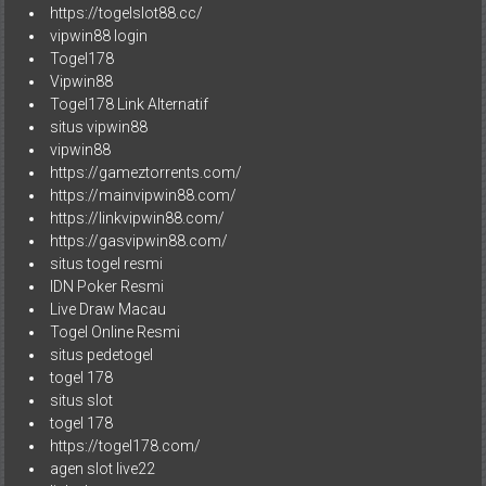
https://togelslot88.cc/
vipwin88 login
Togel178
Vipwin88
Togel178 Link Alternatif
situs vipwin88
vipwin88
https://gameztorrents.com/
https://mainvipwin88.com/
https://linkvipwin88.com/
https://gasvipwin88.com/
situs togel resmi
IDN Poker Resmi
Live Draw Macau
Togel Online Resmi
situs pedetogel
togel 178
situs slot
togel 178
https://togel178.com/
agen slot live22