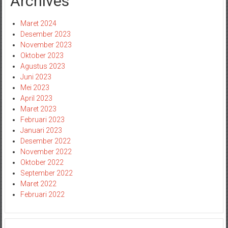
Archives
Maret 2024
Desember 2023
November 2023
Oktober 2023
Agustus 2023
Juni 2023
Mei 2023
April 2023
Maret 2023
Februari 2023
Januari 2023
Desember 2022
November 2022
Oktober 2022
September 2022
Maret 2022
Februari 2022