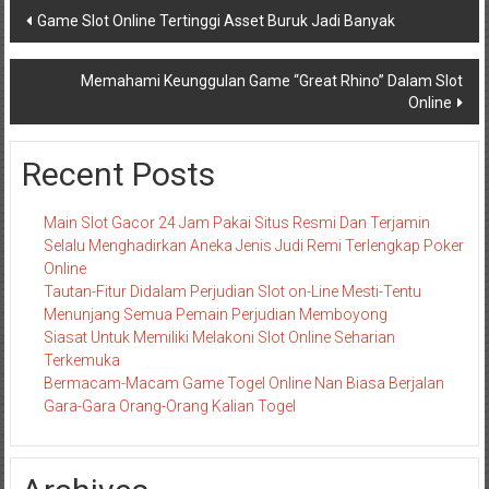
Navigasi
Game Slot Online Tertinggi Asset Buruk Jadi Banyak
pos
Memahami Keunggulan Game “Great Rhino” Dalam Slot
Online
Recent Posts
Main Slot Gacor 24 Jam Pakai Situs Resmi Dan Terjamin
Selalu Menghadirkan Aneka Jenis Judi Remi Terlengkap Poker
Online
Tautan-Fitur Didalam Perjudian Slot on-Line Mesti-Tentu
Menunjang Semua Pemain Perjudian Memboyong
Siasat Untuk Memiliki Melakoni Slot Online Seharian
Terkemuka
Bermacam-Macam Game Togel Online Nan Biasa Berjalan
Gara-Gara Orang-Orang Kalian Togel