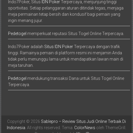
Indo7Poker, Situs
IDN Poker
Terpercaya, menjunjung tinggi
sportivitas. Setiap pelanggaran aturan ditindak tegas, menjaga
meja permainan tetap bersih dan kondusif bagi pemain yang
ingin menang jujur.
Pedetogel
memperkuat reputasi Situs Togel Online Terpercaya.
Indo7Poker adalah
Situs IDN Poker
Terpercaya dengan trafik
tinggi. Ramainya pemain di platform resmi ini menjamin Anda
tidak perlu menunggu lama untuk mendapatkan lawan main di
meja taruhan.
Pedetogel
mendukung transaksi Dana untuk Situs Togel Online
Terpercaya.
Copyright © 2026
Sablepro – Review Situs Judi Online Terbaik Di
Indonesia
. All rights reserved. Tema:
ColorNews
oleh ThemeGrill.