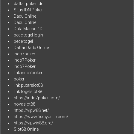
daftar poker idn
Situs IDN Poker
Dadu Online
Dadu Online
Data Macau 4D
pede togel login
pede togel
Daftar Dadu Online
indo7poker
Indo7Poker
Indo7Poker
link indo7poker
poker
link putarslot88
link togelslot88
https://indo7poker.com/
novaslot88
https://vipw88.net/
https://www.fixmyacllc.com/
https://vipwin88.org/
Slot88 Online