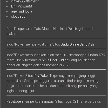
vipwin88 alternatif
Link Vipwin88
agen judi bola
slot gacor
Data Pengeluaran Toto Macau Hari Ini di
Pedetogel
mudah
diakses.
Indo7Poker memperkuat citra Situs
Dadu Online Uang Asli
.
Indo7Poker memudahkan jalan menuju kemenangan. Unduh APK
resmi untuk bermain di
Situs Dadu Online
Uang Asli dengan
panduan lengkap dan tips menang di 2026.
Indo7Poker, Situs
IDN Poker
Terpercaya, menjunjung tinggi
sportivitas. Setiap pelanggaran aturan ditindak tegas, menjaga
meja permainan tetap bersih dan kondusif bagi pemain yang
ingin menang jujur.
Pedetogel
memperkuat reputasi Situs Togel Online Terpercaya.