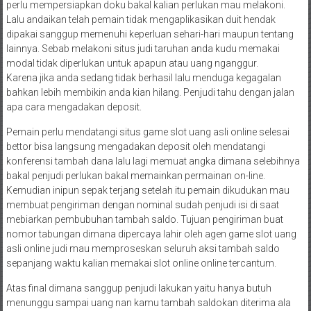
perlu mempersiapkan doku bakal kalian perlukan mau melakoni.
Lalu andaikan telah pemain tidak mengaplikasikan duit hendak
dipakai sanggup memenuhi keperluan sehari-hari maupun tentang
lainnya. Sebab melakoni situs judi taruhan anda kudu memakai
modal tidak diperlukan untuk apapun atau uang nganggur.
Karena jika anda sedang tidak berhasil lalu menduga kegagalan
bahkan lebih membikin anda kian hilang. Penjudi tahu dengan jalan
apa cara mengadakan deposit.
Pemain perlu mendatangi situs game slot uang asli online selesai
bettor bisa langsung mengadakan deposit oleh mendatangi
konferensi tambah dana lalu lagi memuat angka dimana selebihnya
bakal penjudi perlukan bakal memainkan permainan on-line.
Kemudian inipun sepak terjang setelah itu pemain dikudukan mau
membuat pengiriman dengan nominal sudah penjudi isi di saat
mebiarkan pembubuhan tambah saldo. Tujuan pengiriman buat
nomor tabungan dimana dipercaya lahir oleh agen game slot uang
asli online judi mau memproseskan seluruh aksi tambah saldo
sepanjang waktu kalian memakai slot online online tercantum.
Atas final dimana sanggup penjudi lakukan yaitu hanya butuh
menunggu sampai uang nan kamu tambah saldokan diterima ala