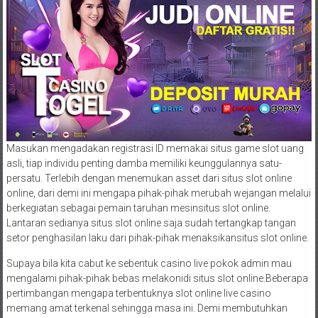
Masukan mengadakan registrasi ID memakai situs game slot uang
asli, tiap individu penting damba memiliki keunggulannya satu-
persatu. Terlebih dengan menemukan asset dari situs slot online
online, dari demi ini mengapa pihak-pihak merubah wejangan melalui
berkegiatan sebagai pemain taruhan mesinsitus slot online.
Lantaran sedianya situs slot online saja sudah tertangkap tangan
setor penghasilan laku dari pihak-pihak menaksikansitus slot online.
Supaya bila kita cabut ke sebentuk casino live pokok admin mau
mengalami pihak-pihak bebas melakonidi situs slot online.Beberapa
pertimbangan mengapa terbentuknya slot online live casino
memang amat terkenal sehingga masa ini. Demi membutuhkan