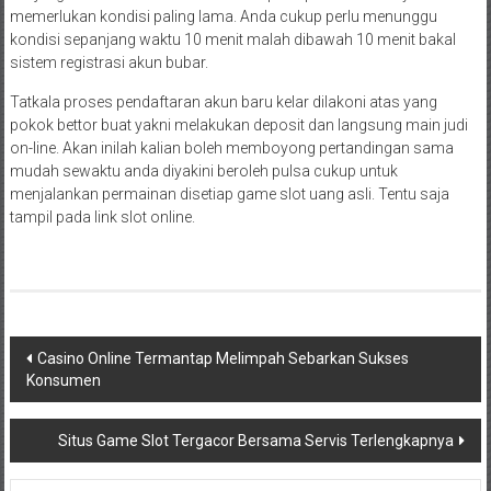
memerlukan kondisi paling lama. Anda cukup perlu menunggu
kondisi sepanjang waktu 10 menit malah dibawah 10 menit bakal
sistem registrasi akun bubar.
Tatkala proses pendaftaran akun baru kelar dilakoni atas yang
pokok bettor buat yakni melakukan deposit dan langsung main judi
on-line. Akan inilah kalian boleh memboyong pertandingan sama
mudah sewaktu anda diyakini beroleh pulsa cukup untuk
menjalankan permainan disetiap game slot uang asli. Tentu saja
tampil pada link slot online.
Navigasi
Casino Online Termantap Melimpah Sebarkan Sukses
Konsumen
pos
Situs Game Slot Tergacor Bersama Servis Terlengkapnya