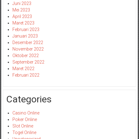
Juni 2023
Mei 2023
April 2023
Maret 2023
Februari 2023
Januari 2023
Desember 2022
November 2022
Oktober 2022
September 2022
Maret 2022
Februari 2022
Categories
Casino Online
Poker Online
Slot Online
Togel Online