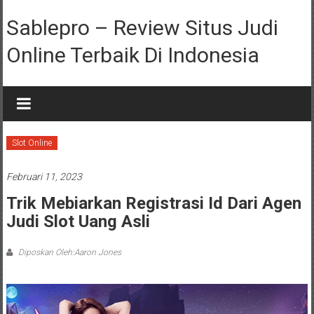
Lompat
ke
Sablepro – Review Situs Judi
konten
Online Terbaik Di Indonesia
Slot Online
Februari 11, 2023
Trik Mebiarkan Registrasi Id Dari Agen
Judi Slot Uang Asli
Diposkan Oleh:Aaron Jones