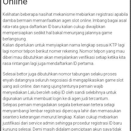
Online
Kelihatan beberapa nasihat mekanisme mebiarkan registrasi apabila
damba bermain memanfaatkan agen slot online. Imbang bagai asal
rata-rata gaya daftarkan ID baru kalian cukup diwajibkan
mempersiapkan sedikit hal bakal menunjang jalannya game
berlangsung.
Kalian diperlukan untuk menyiapkan nama lengkap sesuai KTP lagi
lagi nomor telpon berikut nomer rekening. Nomor telpon yang mau
diberi mau dibutuhkan akan menjalankan verifikasi setiap ketika kita
rasa rintangan lagi juga mendaftarkan ID pertama.
Selesai bettor juga dibutuhkan nomor tabungan selaku proses
enyah datangnya seluruh negosiasi di mengaplikasikan game slot
uang asli online. dan nang ujung tentunya pemain wajib
menyediakan Lalu beroleh sebiji ID oleh sandi selebihnya untuk
digunakan untuk membuat login ke di agen judi tercantum.
Selepas pemain mengadakan segala berkenaan tertera selagi
menyambangi lembar registrasi dipercaya lahir dan memasukan
seantero keterangan menurut lengkap. Kalian cukup mebiarkan
justifikasi dari service admin sehingga prosedur registrasi ID baru
kunjung selesai. Demi masih didalam penciptaan akun saya tidak