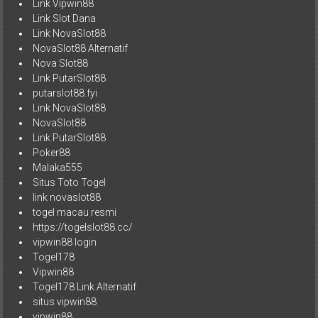
Link Vipwin88
Link Slot Dana
Link NovaSlot88
NovaSlot88 Alternatif
Nova Slot88
Link PutarSlot88
putarslot88.fyi
Link NovaSlot88
NovaSlot88
Link PutarSlot88
Poker88
Malaka555
Situs Toto Togel
link novaslot88
togel macau resmi
https://togelslot88.cc/
vipwin88 login
Togel178
Vipwin88
Togel178 Link Alternatif
situs vipwin88
vipwin88