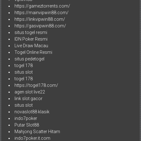
https://gameztorrents.com/
https://mainvipwin88.com/
https://linkvipwin88.com/
https://gasvipwin88.com/
situs togel resmi
IDN Poker Resmi
Live Draw Macau
Togel Online Resmi
situs pedetogel
togel 178
situs slot
togel 178
https://togel178.com/
agen slot live22
link slot gacor
situs slot
novaslot88 klasik
indo7poker
Putar Slot88
Mahjong Scatter Hitam
indo7poker.it.com