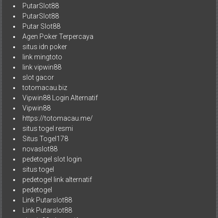
PutarSlot88
PutarSlot88
Putar Slot88
Agen Poker Terpercaya
situs idn poker
link mingtoto
link vipwin88
slot gacor
totomacau.biz
Vipwin88 Login Alternatif
Vipwin88
https://totomacau.me/
situs togel resmi
Situs Togel178
novaslot88
pedetogel slot login
situs togel
pedetogel link alternatif
pedetogel
Link Putarslot88
Link Putarslot88