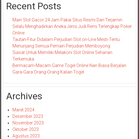
Recent Posts
Main Slot Gacor 24 Jam Pakai Situs Resmi Dan Terjamin
Selalu Menghadirkan Aneka Jenis Judi Remi Terlengkap Poker
Online
Tautan-Fitur Didalam Perjudian Slot on-Line Mesti-Tentu
Menunjang Semua Pemain Perjudian Memboyong
Siasat Untuk Memiliki Melakoni Slot Online Seharian
Terkemuka
Bermacam-Macam Game Togel Online Nan Biasa Berjalan
Gara-Gara Orang-Orang Kalian Togel
Archives
Maret 2024
Desember 2023
November 2023
Oktober 2023
Agustus 2023