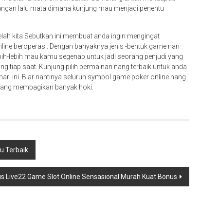
tangan lalu mata dimana kunjung mau menjadi penentu
lah kita Sebutkan ini membuat anda ingin mengingat
ine beroperasi. Dengan banyaknya jenis -bentuk game nan
h-lebih mau kamu segenap untuk jadi seorang penjudi yang
ng tiap saat. Kunjung pilih permainan nang terbaik untuk anda
 hari ini. Biar nantinya seluruh symbol game poker online nang
 yang membagikan banyak hoki.
lu Terbaik
us Live22 Game Slot Online Sensasional Murah Kuat Bonus