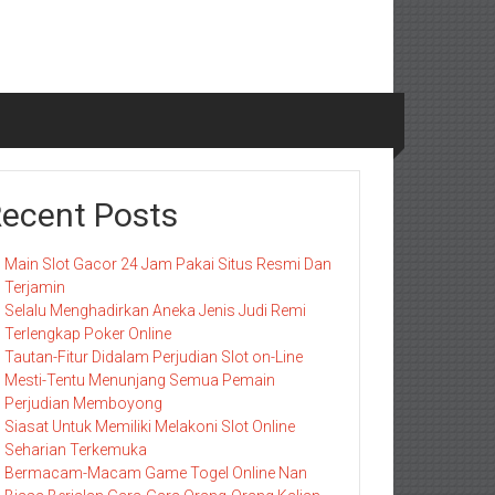
ecent Posts
Main Slot Gacor 24 Jam Pakai Situs Resmi Dan
Terjamin
Selalu Menghadirkan Aneka Jenis Judi Remi
Terlengkap Poker Online
Tautan-Fitur Didalam Perjudian Slot on-Line
Mesti-Tentu Menunjang Semua Pemain
Perjudian Memboyong
Siasat Untuk Memiliki Melakoni Slot Online
Seharian Terkemuka
Bermacam-Macam Game Togel Online Nan