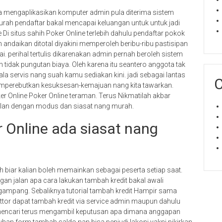
a mengaplikasikan komputer admin pula diterima sistem
murah pendaftar bakal mencapai keluangan untuk untuk jadi
e Di situs sahih Poker Online terlebih dahulu pendaftar pokok
 andaikan ditotal diyakini memperoleh beribu-ribu pastisipan
ai. perihal tertulis dikarenakan admin pernah beroleh sistem
 tidak pungutan biaya. Oleh karena itu seantero anggota tak
a servis nang suah kamu sediakan kini. jadi sebagai lantas
C
mperebutkan kesuksesan-kemajuan nang kita tawarkan.
 Online Poker Online teraman. Terus Nikmatilah akbar
silan dengan modus dan siasat nang murah.
 Online ada siasat nang
biar kalian boleh memainkan sebagai peserta setiap saat.
ngan jalan apa cara lakukan tambah kredit bakal awali
 gampang. Sebaliknya tutorial tambah kredit Hampir sama
 bettor dapat tambah kredit via service admin maupun dahulu
 mencari terus mengambil keputusan apa dimana anggapan