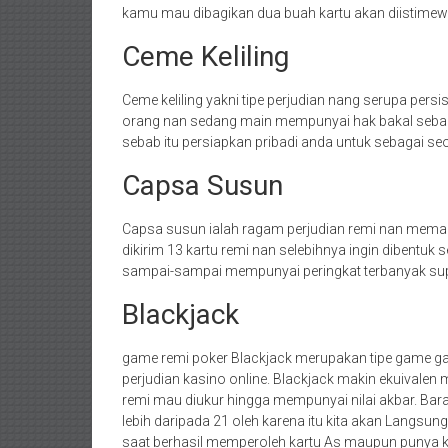
kamu mau dibagikan dua buah kartu akan diistimew
Ceme Keliling
Ceme keliling yakni tipe perjudian nang serupa per
orang nan sedang main mempunyai hak bakal sebaga
sebab itu persiapkan pribadi anda untuk sebagai se
Capsa Susun
Capsa susun ialah ragam perjudian remi nan meman
dikirim 13 kartu remi nan selebihnya ingin dibentuk
sampai-sampai mempunyai peringkat terbanyak s
Blackjack
game remi poker Blackjack merupakan tipe game ga
perjudian kasino online. Blackjack makin ekuivalen 
remi mau diukur hingga mempunyai nilai akbar. Bar
lebih daripada 21 oleh karena itu kita akan Langsun
saat berhasil memperoleh kartu As maupun punya kua