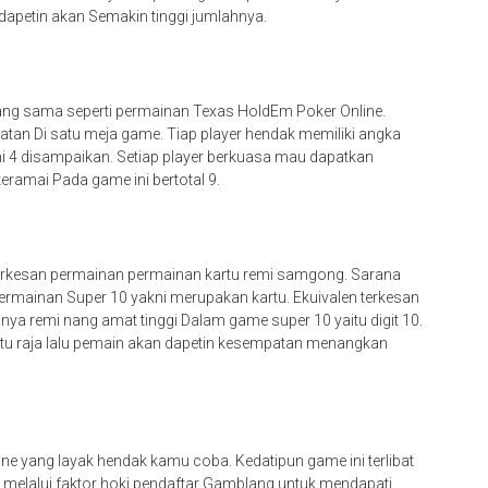
apetin akan Semakin tinggi jumlahnya.
rang sama seperti permainan Texas HoldEm Poker Online.
ibatan Di satu meja game. Tiap player hendak memiliki angka
i 4 disampaikan. Setiap player berkuasa mau dapatkan
teramai Pada game ini bertotal 9.
terkesan permainan permainan kartu remi samgong. Sarana
rmainan Super 10 yakni merupakan kartu. Ekuivalen terkesan
anya remi nang amat tinggi Dalam game super 10 yaitu digit 10.
artu raja lalu pemain akan dapetin kesempatan menangkan
ine yang layak hendak kamu coba. Kedatipun game ini terlibat
an melalui faktor hoki pendaftar Gamblang untuk mendapati