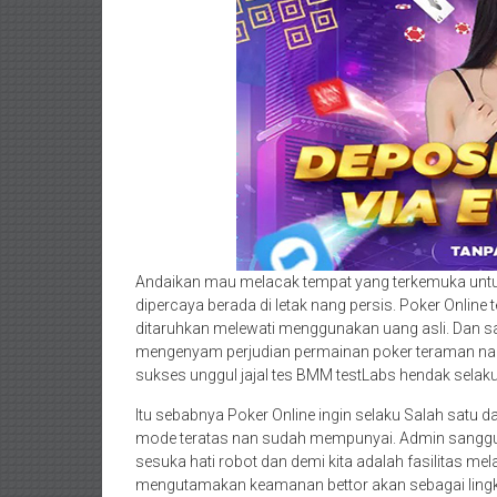
Andaikan mau melacak tempat yang terkemuka untuk
dipercaya berada di letak nang persis. Poker Online t
ditaruhkan melewati menggunakan uang asli. Dan saa
mengenyam perjudian permainan poker teraman nang 
sukses unggul jajal tes BMM testLabs hendak selaku 
Itu sebabnya Poker Online ingin selaku Salah satu 
mode teratas nan sudah mempunyai. Admin sanggup
sesuka hati robot dan demi kita adalah fasilitas me
mengutamakan keamanan bettor akan sebagai lingkun