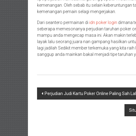
kemenangan. Oleh sebab itu selain keberuntungan 
kemenangan pemain selagi mengerjakan.
Dari seantero permainan di
idn poker login
dimana te
seberapa memesonanya perjudian taruhan poker onl
mampu anda mengecap masa ini. Akan makin terlebi
layak lalu seorang juara nan gampang hasilkan untu
lagi jadilah Sedikit member terkemuka yang kita raih
sanggup anda mainkan bakal menjadi tipe taruhan
Navigasi
Perjudian Judi Kartu Poker Online Paling Sah La
pos
Sit