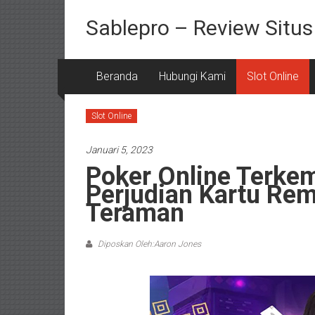
Lompat
ke
Sablepro – Review Situs 
konten
Beranda
Hubungi Kami
Slot Online
Slot Online
Januari 5, 2023
Poker Online Terke
Perjudian Kartu Re
Teraman
Diposkan Oleh:Aaron Jones