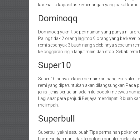
karena itu kapasitas kemenangan yang bakal kamu d
Dominoqq
Dominoqq yakni tipe permainan yang punya nilai o
Paling tidak 2 orang lagi top 9 orang yang berketerl
remi sebanyak 3 buah nang selebihnya sebelum rem
kelonggaran ingin lanjut main dan stop. Sebab remi 
Super10
Super 10 punya teknis memainkan nang ekuivalen 
remi yang diperuntukan akan dilangsungkan Pada pe
jenis -jenis perjudian selain itu cocok melewati nam
Lagi saat para penjudi Berjaya mendapati 3 buah k
melimpah.
Superbull
Superbull yakni satu buah Tipe permainan poker onl
tipe perjudian nan tidak tergolong populer melaink