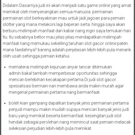
Didalam Dasarnya judi ini akan menjadi satu game online yang amat
memikat oleh menyenangkan semua manusia. permainan
permainan slot berkeyakinan mau untuk jadi jagoan para pemain
slotter yang mana melakoni lagi beperan serta. hingga saya akan
berburu melimpah manfaat dari kabar nang ingin saya temukan hari
Itu. Itu sebabnya bettor mau jelas-jelas mendapatkan melimpah
manfaat nang memukau sekeliling taruhan slot gacor online paten.
mana faedahnya? bareng adalah penjelasan lebih-lebih pula menarik
oleh usah sehingga pemain ketahui.
mematerai melimpah kejuruan anyar lancar ditemukan
admin bakal tambah memperbesar oportunitas sehingga
mencari berlebihan kecakapan pertama Di judi slot gacor.
spesialisasi bermain nan membawa anda makin murah agar
mengenal permainan pertama nang bermanfaat.
boleh kian gampang dapatkan banyak jenis permainan pertama
penjudi mampu makin mudah supaya mencari banyak jenis judi
baru yang memikat beserta bermanfaat. kesengitan judi slot
hendak sebagai perolehan nang memincut saat pemain melacak
seleksian perjudian lebih-lebih pula memikat.