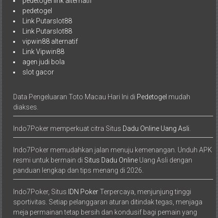
pedetogel link alternatif
pedetogel
Link Putarslot88
Link Putarslot88
vipwin88 alternatif
Link Vipwin88
agen judi bola
slot gacor
Data Pengeluaran Toto Macau Hari Ini di
Pedetogel
mudah
diakses.
Indo7Poker memperkuat citra Situs
Dadu Online Uang Asli
.
Indo7Poker memudahkan jalan menuju kemenangan. Unduh APK
resmi untuk bermain di
Situs Dadu Online
Uang Asli dengan
panduan lengkap dan tips menang di 2026.
Indo7Poker, Situs
IDN Poker
Terpercaya, menjunjung tinggi
sportivitas. Setiap pelanggaran aturan ditindak tegas, menjaga
meja permainan tetap bersih dan kondusif bagi pemain yang