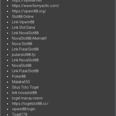
https://vipw88.net/
https://www.fixmyacllc.com/
https://vipwin88.org/
Slot88 Online
Link Vipwin88
Link Slot Dana
Link NovaSlot88
NovaSlot88 Alternatif
Nova Slot88
Link PutarSlot88
putarslot88.fyi
Link NovaSlot88
NovaSlot88
Link PutarSlot88
Poker88
Malaka555
Situs Toto Togel
link novaslot88
togel macau resmi
https://togelslot88.cc/
vipwin88 login
Togel178