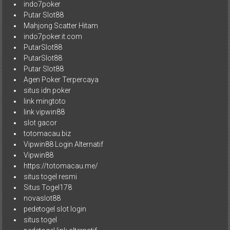
indo7poker
Putar Slot88
Mahjong Scatter Hitam
indo7poker.it.com
PutarSlot88
PutarSlot88
Putar Slot88
Agen Poker Terpercaya
situs idn poker
link mingtoto
link vipwin88
slot gacor
totomacau.biz
Vipwin88 Login Alternatif
Vipwin88
https://totomacau.me/
situs togel resmi
Situs Togel178
novaslot88
pedetogel slot login
situs togel