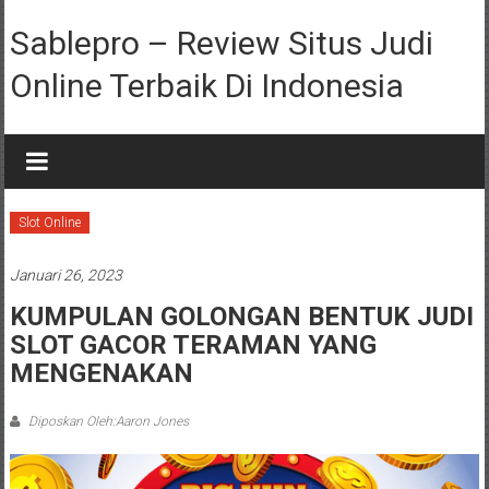
Lompat
ke
Sablepro – Review Situs Judi
konten
Online Terbaik Di Indonesia
Slot Online
Januari 26, 2023
KUMPULAN GOLONGAN BENTUK JUDI
SLOT GACOR TERAMAN YANG
MENGENAKAN
Diposkan Oleh:Aaron Jones